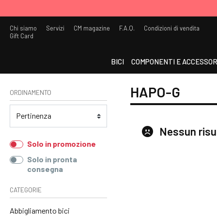
Chi siamo
Servizi
CM magazine
F.A.Q.
Condizioni di vendita
Gift Card
BICI
COMPONENTI E ACCESSOR
HAPO-G
ORDINAMENTO
Nessun risu
Solo in promozione
Solo in pronta
consegna
CATEGORIE
Abbigliamento bici