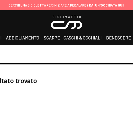
CERCHI UNA BICICLETTA PER INIZIARE A PEDALARE?
DAI UN'OCCHIATA QUI!
CICLIMATTIO
I
ABBIGLIAMENTO
SCARPE
CASCHI & OCCHIALI
BENESSERE
ltato trovato