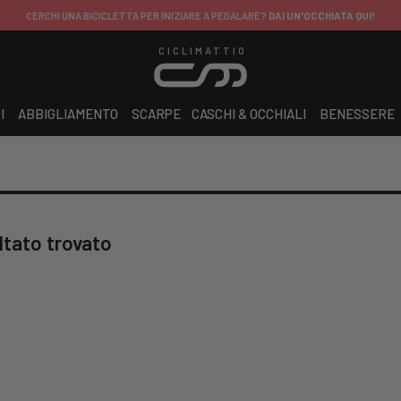
CERCHI UNA BICICLETTA PER INIZIARE A PEDALARE?
DAI UN'OCCHIATA QUI!
CICLIMATTIO
I
ABBIGLIAMENTO
SCARPE
CASCHI & OCCHIALI
BENESSERE
ltato trovato