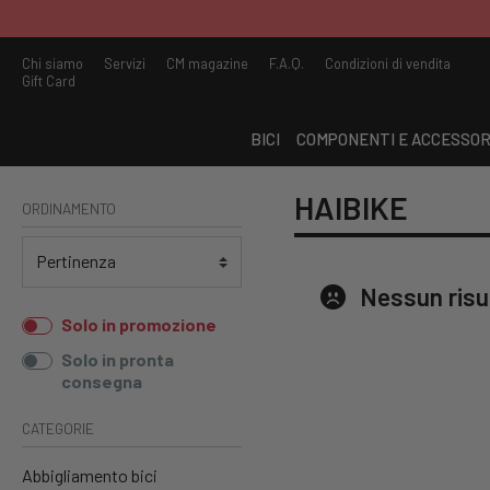
Chi siamo
Servizi
CM magazine
F.A.Q.
Condizioni di vendita
Gift Card
BICI
COMPONENTI E ACCESSOR
HAIBIKE
ORDINAMENTO
Nessun risu
Solo in promozione
Solo in pronta
consegna
CATEGORIE
Abbigliamento bici