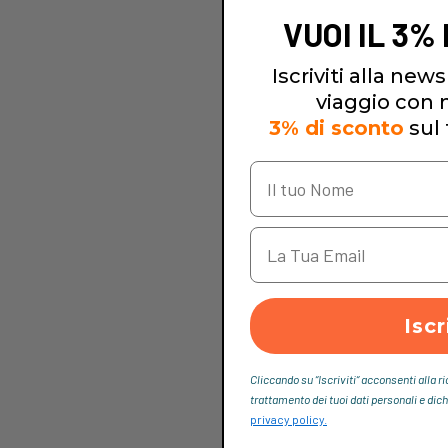
VUOI IL 3%
Iscriviti alla newsl
viaggio con no
3% di sconto
sul 
Iscr
Cliccando su “Iscriviti“ acconsenti alla r
trattamento dei tuoi dati personali e dich
privacy policy.