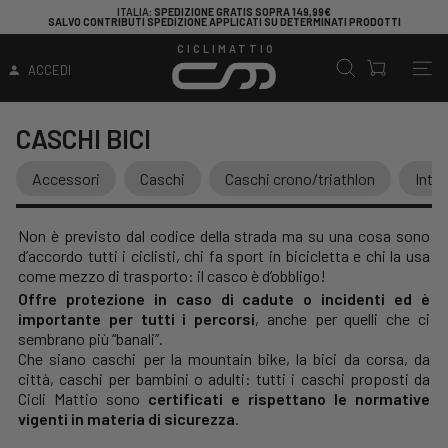
ITALIA
: SPEDIZIONE GRATIS SOPRA 149,99€
SALVO CONTRIBUTI SPEDIZIONE APPLICATI SU DETERMINATI PRODOTTI
CICLIMATTIO
ACCEDI
CASCHI BICI
Accessori
Caschi
Caschi crono/triathlon
Integ
Non è previsto dal codice della strada ma su una cosa sono
d’accordo tutti i ciclisti, chi fa sport in bicicletta e chi la usa
come mezzo di trasporto: il casco è d’obbligo!
Offre protezione in caso di cadute o incidenti ed è
importante per tutti i percorsi
, anche per quelli che ci
sembrano più “banali”.
Che siano caschi per la mountain bike, la bici da corsa, da
città, caschi per bambini o adulti: tutti i caschi proposti da
Cicli Mattio sono
certificati e rispettano le normative
vigenti in materia di sicurezza
.