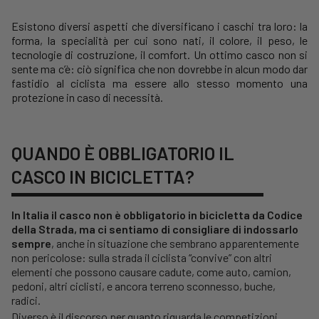
Esistono diversi aspetti che diversificano i caschi tra loro: la
forma, la specialità per cui sono nati, il colore, il peso, le
tecnologie di costruzione, il comfort. Un ottimo casco non si
sente ma c’è: ciò significa che non dovrebbe in alcun modo dar
fastidio al ciclista ma essere allo stesso momento una
protezione in caso di necessità.
QUANDO È OBBLIGATORIO IL
CASCO IN BICICLETTA?
In Italia il casco non è obbligatorio in bicicletta da Codice
della Strada, ma ci sentiamo di consigliare di indossarlo
sempre
, anche in situazione che sembrano apparentemente
non pericolose: sulla strada il ciclista “convive” con altri
elementi che possono causare cadute, come auto, camion,
pedoni, altri ciclisti, e ancora terreno sconnesso, buche,
radici.
Diverso è il discorso per quanto riguarda le competizioni,