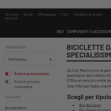
Chi siamo
Servizi
CM magazine
F.A.Q.
Condizioni di vendita
Gift Card
BICI
COMPONENTI E ACCESSOR
BICICLETTE 
ORDINAMENTO
SPECIALISSI
Su Cicli Mattio trovi la g
Solo in promozione
prestigiosi del ciclismo i
(CN) e un servizio online p
Solo in pronta
Usa i filtri per taglia, marc
consegna
Scegli per tipolo
CATEGORIE
Bici da Corsa
Bici bambino
Bici Gravel e Cyclo