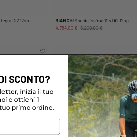
tegra Di2 12sp
BIANCHI
Specialissima 105 Di2 12sp
4.784,00 €
5.200,00 €
 DI SCONTO?
etter, inizia il tuo
i e ottieni il
tuo primo ordine.