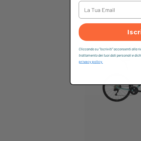
Iscr
Cliccando su “Iscriviti“ acconsenti alla r
trattamento dei tuoi dati personali e dich
privacy policy.