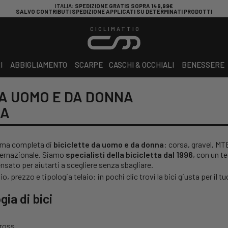
ITALIA
: SPEDIZIONE GRATIS SOPRA 149,99€
SALVO CONTRIBUTI SPEDIZIONE APPLICATI SU DETERMINATI PRODOTTI
CICLIMATTIO
I
ABBIGLIAMENTO
SCARPE
CASCHI & OCCHIALI
BENESSERE
DA UOMO E DA DONNA
MA
amma completa di
biciclette da uomo e da donna
: corsa, gravel, MT
nternazionale. Siamo
specialisti della bicicletta dal 1996
, con un t
ensato per aiutarti a scegliere senza sbagliare.
hio, prezzo e tipologia telaio: in pochi clic trovi la bici giusta per il tu
gia di bici
cross