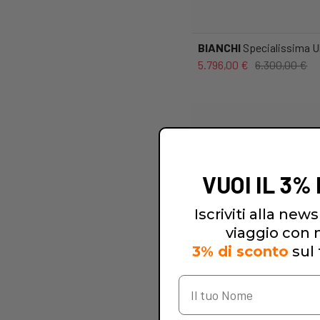
BIANCHI
Specialissima Ul
5.796,00 €
6.300,00 €
VUOI IL 3%
Iscriviti alla newsl
viaggio con no
3% di sconto
sul 