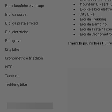
Mountain Bike (MT
Bici classiche e vintage
E-bike e bici elettr
City Bike
Bici da corsa
Bici da Trekking
Bici da pista e fixed
Bici da Bambino
Bici da Pista / Fixe
Bici elettriche
Bici da Cronometro 
Bici gravel
I marchi più richiesti:
Tr
City bike
Cronometro e triathlon
MTB
Tandem
Trekking bike