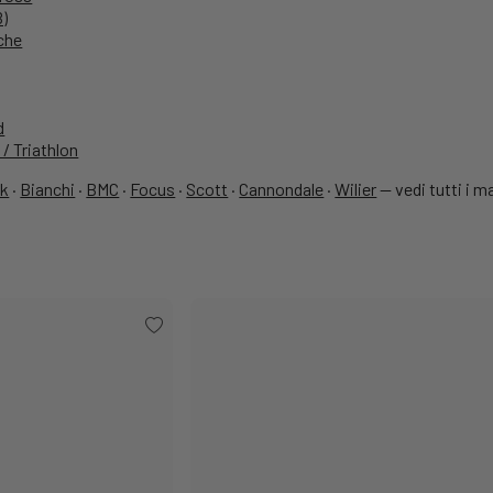
B)
iche
d
/ Triathlon
ek
·
Bianchi
·
BMC
·
Focus
·
Scott
·
Cannondale
·
Wilier
—
vedi tutti i m