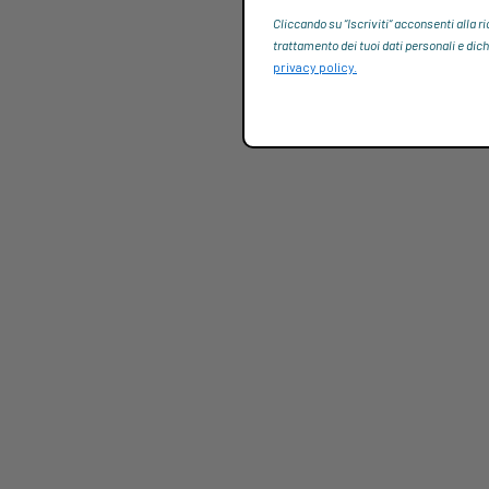
Cliccando su “Iscriviti“ acconsenti alla r
trattamento dei tuoi dati personali e dich
privacy policy.