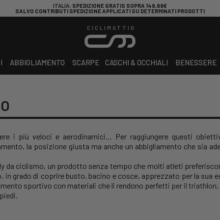
ITALIA
: SPEDIZIONE GRATIS SOPRA 149,99€
SALVO CONTRIBUTI SPEDIZIONE APPLICATI SU DETERMINATI PRODOTTI
CICLIMATTIO
I
ABBIGLIAMENTO
SCARPE
CASCHI & OCCHIALI
BENESSERE
MO
sere i più veloci e aerodinamici… Per raggiungere questi obiett
amento, la posizione giusta ma anche un abbigliamento che sia ad
dy da ciclismo, un prodotto senza tempo che molti atleti preferisco
in grado di coprire busto, bacino e cosce, apprezzato per la sua ecce
iamento sportivo con materiali che li rendono perfe
tti per il triathlo
piedi.