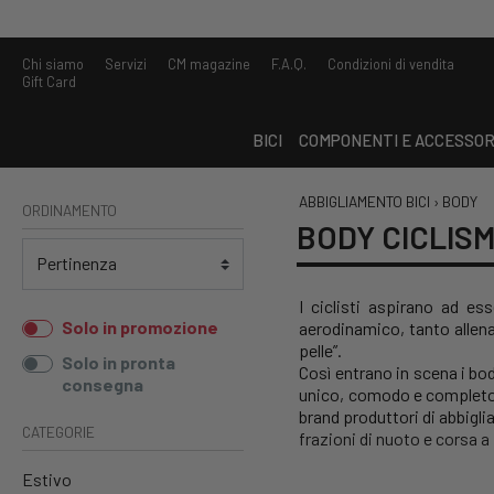
Chi siamo
Servizi
CM magazine
F.A.Q.
Condizioni di vendita
Gift Card
BICI
COMPONENTI E ACCESSOR
ABBIGLIAMENTO BICI
›
BODY
ORDINAMENTO
BODY CICLIS
I ciclisti aspirano ad es
Solo in promozione
aerodinamico, tanto allen
pelle”.
Solo in pronta
Così entrano in scena i bo
consegna
unico, comodo e completo, 
brand produttori di abbigl
CATEGORIE
frazioni di nuoto e corsa a 
Estivo