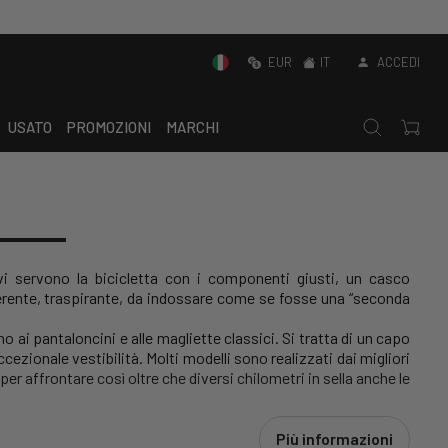
EUR
IT
ACCEDI
USATO
PROMOZIONI
MARCHI
ivi servono la
bicicletta
con i componenti giusti, un casco
erente, traspirante, da indossare come se fosse una “seconda
no ai
pantaloncini
e alle
magliette
classici. Si tratta di un capo
zionale vestibilità. Molti modelli sono realizzati dai migliori
n, per affrontare così oltre che diversi chilometri in sella anche le
Più informazioni