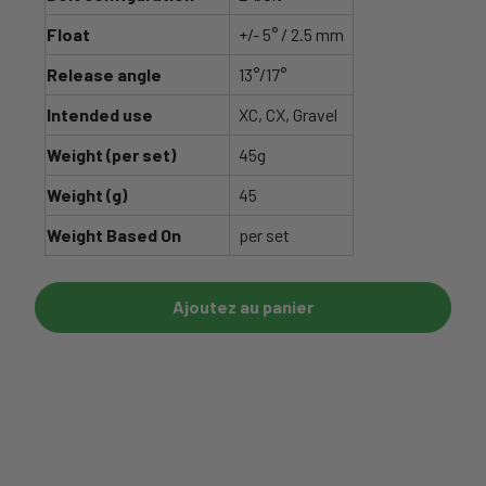
Float
+/- 5° / 2.5 mm
Release angle
13°/17°
Intended use
XC, CX, Gravel
Weight (per set)
45g
Weight (g)
45
Weight Based On
per set
Ajoutez au panier