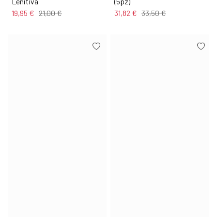
Lenitiva
(5pz)
19,95 €
21,00 €
31,82 €
33,50 €