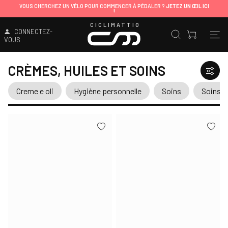
VOUS CHERCHEZ UN VÉLO POUR COMMENCER À PÉDALER ?
JETEZ UN ŒIL ICI
!
CICLIMATTIO
CONNECTEZ-
VOUS
CRÈMES, HUILES ET SOINS
Creme e oli
Hygiène personnelle
Soins
Soins p