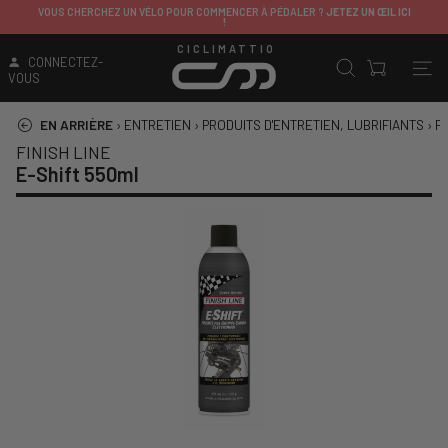
VOUS CHERCHEZ UN VÉLO POUR COMMENCER À PÉDALER ?
JETEZ UN ŒIL ICI
!
CICLIMATTIO
CONNECTEZ-
VOUS
EN ARRIÈRE
›
ENTRETIEN
›
PRODUITS D'ENTRETIEN, LUBRIFIANTS
›
P
FINISH LINE
E-Shift 550ml