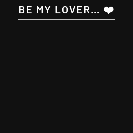
BE MY LOVER… ❤️