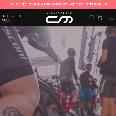
VOUS CHERCHEZ UN VÉLO POUR COMMENCER À PÉDALER ?
JETEZ UN ŒIL ICI !
CICLIMATTIO
CONNECTEZ-
VOUS