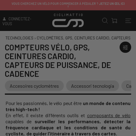
VOUS CHERCHEZ UN VÉLO POUR COMMENCER À PÉDALER ?
JETEZ UN ŒIL ICI
!
CICLIMATTIO
CONNECTEZ-
VOUS
TECHNOLOGIES
›
CYCLOMÈTRES, GPS, CEINTURES CARDIO, CAPTEURS D
COMPTEURS VÉLO, GPS,
CEINTURES CARDIO,
CAPTEURS DE PUISSANCE, DE
CADENCE
Accesoires cyclomètres
Accessori tecnologia
Card
Pour les passionnés,
le vélo peut être
un monde de contenu
très high-tech !
En effet, il existe différents outils et
composants de vélo
capables de
surveiller les performances, détecter
la
fréquence cardiaque
et les conditions de santé du
cycliste,
de guider l'itinéraire à travers des cartes.