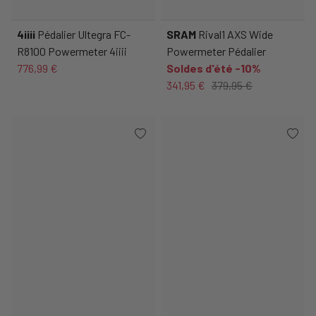
4iiii
Pédalier Ultegra FC-
SRAM
Rival1 AXS Wide
R8100 Powermeter 4iiii
Powermeter Pédalier
776,99 €
Soldes d'été -10%
341,95 €
379,95 €