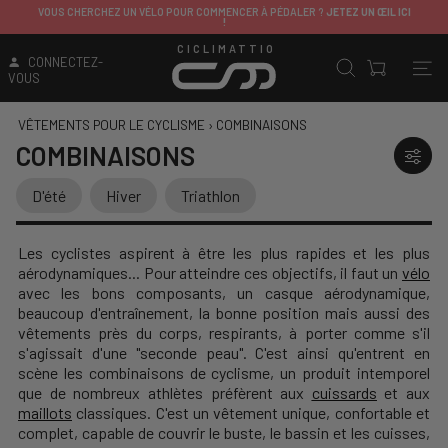
VOUS CHERCHEZ UN VÉLO POUR COMMENCER À PÉDALER ?
JETEZ UN ŒIL ICI
!
CICLIMATTIO
CONNECTEZ-
VOUS
VÊTEMENTS POUR LE CYCLISME
›
COMBINAISONS
COMBINAISONS
D'été
Hiver
Triathlon
Les cyclistes aspirent à être les plus rapides et les plus
aérodynamiques... Pour atteindre ces objectifs, il faut un
vélo
avec les bons composants, un casque aérodynamique,
beaucoup d'entraînement, la bonne position mais aussi des
vêtements près du corps, respirants, à porter comme s'il
s'agissait d'une "seconde peau".
C'est ainsi qu'entrent en
scène les combinaisons de cyclisme, un produit intemporel
que de nombreux athlètes préfèrent aux
cuissards
et aux
maillots
classiques.
C'est un vêtement unique, confortable et
complet, capable de couvrir le buste, le bassin et les cuisses,