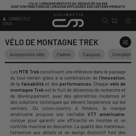
N GRATUITE AU-DESSUS DE 149,99€
VOUS CHERCHEZ UN VÉLO PO
VRAISON APPLIQUÉES SUR CERTAINS PRODUITS
CICLIMATTIO
CONNECTEZ-
VOUS
VÉLO DE MONTAGNE TREK
Accessoires vélo
Cadres
Casques
Complément
Les
MTB Trek
constituent une référence dans le paysage
du tout-terrain grâce à la combinaison de
l'innovation
,
de la
faisabilité
et des
performances
. Chaque
vélo de
montagne Trek
est le fruit de décennies de recherche et
de développement, avec des géométries modernes et
des solutions techniques qui élèvent l'expérience sur les
sentiers. Du cross-country à l'enduro, la marque
américaine propose une véritable
VTT américaine
,
conçue pour garantir une efficacité en montée et un
contrôle maximal en descente. La qualité des matériaux,
l'attention aux détails et un design distinctif font des