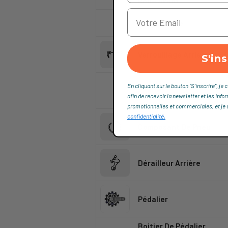
Roue Avant
Roue Arrière
Verrouillage Arrière
S'ins
En cliquant sur le bouton "S'inscrire", 
Pneus
afin de recevoir la newsletter et les info
promotionnelles et commerciales, et je dé
confidentialité,
Composant De Pneu
Dérailleur Arrière
Pédalier
Boitier De Pédalier