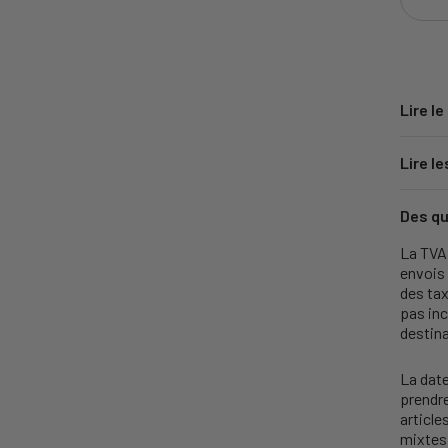
Lire le
Lire le
Des qu
La TVA 
envois
des tax
pas inc
destina
La date
prendr
articl
mixtes 