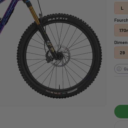
L
Fourch
170
Dimen
29
Gu