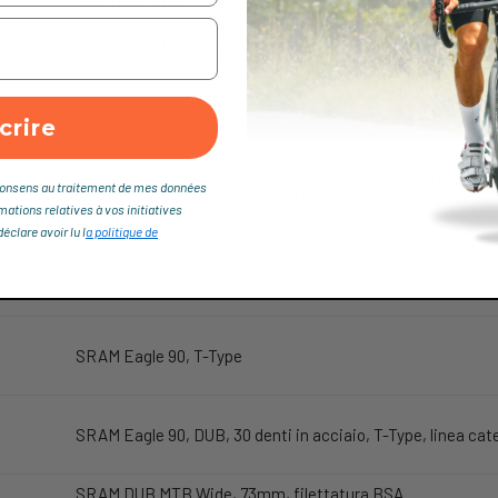
Bontrager Line Comp 30, Tubeless Ready, 6 bulloni, Boost
Bontrager Line Comp 30, tubeless ready, Rapid Drive 108, 6
Boost148, perno passante 12mm, 29''
Perno passante Switch Bontrager, leva rimovibile
crire
Misura: S, M, L, XL, XXL Maxxis Assegai, tubeless ready, 
je consens au traitement de mes données
pieghevole, 29x2.5'' Misura: S, M, L, XL, XXL Maxxis Minion
rmations relatives à vos initiatives
EXO+, MAXXTERRA, tallone pieghevole, 29x2.5''
clare avoir lu l
a politique de
Sigillante Bontrager TLR, 6oz
SRAM Eagle 90, T-Type
SRAM Eagle 90, DUB, 30 denti in acciaio, T-Type, linea 
SRAM DUB MTB Wide, 73mm, filettatura BSA