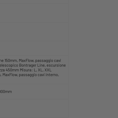
ione 150mm, MaxFlow, passaggio cavi
elescopico Bontrager Line, escursione
zza 450mm Misura: L, XL, XXL
, MaxFlow, passaggio cavi interno,
a 800mm