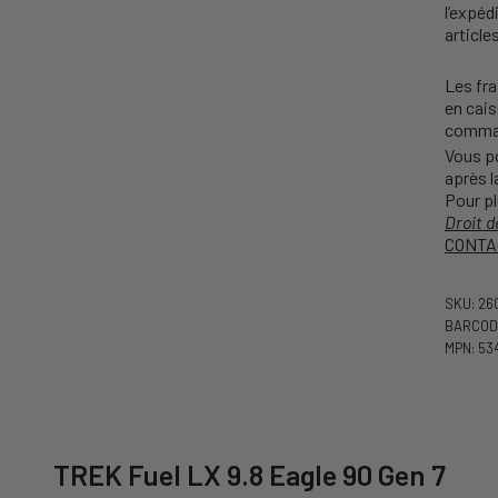
l’expéd
article
Les fra
en cais
comma
Vous p
après l
Pour pl
Droit d
CONTA
SKU: 2
BARCODE
MPN: 53
TREK Fuel LX 9.8 Eagle 90 Gen 7