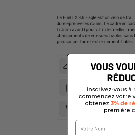
Le Fuel LX 9.8 Eagle est un vélo de trail
dure épreuve les roues. Le cadre en ca
170mm avant) pour offrir le meilleur m
changements de vitesses fiables sans l
puissance d'arrêt extrêmement fiable.
VOUS VOU
Cadre
RÉDUC
Fourche
Inscrivez-vous à 
commencez votre v
obtenez
3% de ré
Amortisseur
première 
Excursion Maximale de F