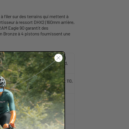
à filer sur des terrains qui mettent à
rtisseur à ressort DHX2 (160mm arrière,
RAM Eagle 90 garantit des
en Bronze à 4 pistons fournissent une
table leverage rate, guided internal
le lower shock mount, downtube guard,
ptable travel 145mm-160mm
tore GRIP X2, 44mm offset, Boost 110,
cciaio Fox, 113kg Misura: M Molla
n acciaio Fox, 181kg Misura: XL Molla
spring, 500 lbs