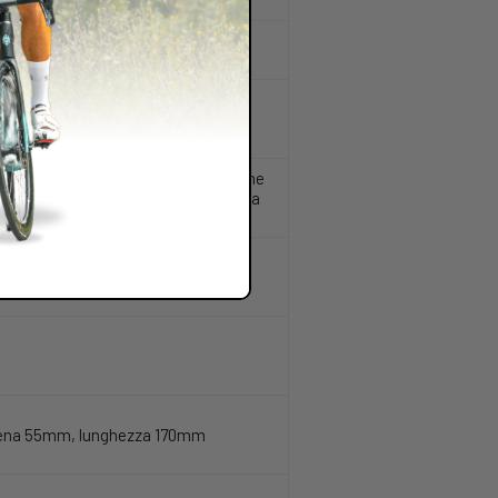
110, perno passante 15mm, 29"
 bulloni, ruota libera Shimano XD,
3C, carcassa EXO+, MAXXGRIP, tallone
 DHR II, tubeless ready, 3C, carcassa
catena 55mm, lunghezza 170mm