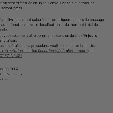
ition sera effectuée en un seul envoi une fois que tous les
s seront prêts.
is de livraison sont calculés automatiquement lors du passage
se, en fonction de votre localisation et du montant total de la
nde.
ouvez retourner votre commande dans un délai de
14 jours
a livraison.
us de détails sur la procédure, veuillez consulter la section
e rétractation
dans les
Conditions générales de vente
ou
CTEZ-NOUS!
60459002003
: 197216271864
40625