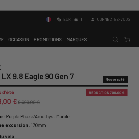
EUR
IT
CONNECTEZ-VOUS
RE
OCCASION
PROMOTIONS
MARQUES
K
 LX 9.8 Eagle 90 Gen 7
Nouveauté
 d'été
RÉDUCTION
700,00 €
9,00 €
6.699,00 €
r:
Purple Phaze/Amethyst Marble
he excursion:
170mm
du vélo