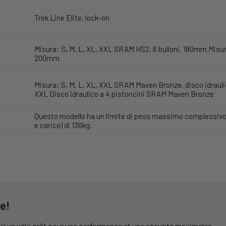
Trek Line Elite, lock-on
Misura: S, M, L, XL, XXL SRAM HS2, 6 bulloni, 180mm Misur
200mm
Misura: S, M, L, XL, XXL SRAM Maven Bronze, disco idraulic
XXL Disco idraulico a 4 pistoncini SRAM Maven Bronze
Questo modello ha un limite di peso massimo complessivo (
e carico) di 136kg.
e!
ir un vélo prêt pour une performance et une sécurité maximales.