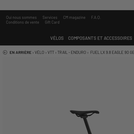
Qui nous sommes
Services
CM magazine
F.A.Q.
Conditions de vente
Gift Card
VÉLOS
COMPOSANTS ET ACCESSOIRES
EN ARRIÈRE
›
VÉLO
›
VTT
›
TRAIL - ENDURO
›
FUEL LX 9.8 EAGLE 90 G