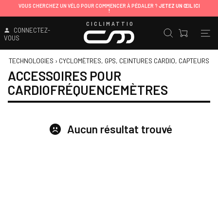
VOUS CHERCHEZ UN VÉLO POUR COMMENCER À PÉDALER ?
JETEZ UN ŒIL ICI
!
CICLIMATTIO
CONNECTEZ-
VOUS
TECHNOLOGIES
›
CYCLOMÈTRES, GPS, CEINTURES CARDIO, CAPTEURS D
ACCESSOIRES POUR
CARDIOFRÉQUENCEMÈTRES
Aucun résultat trouvé