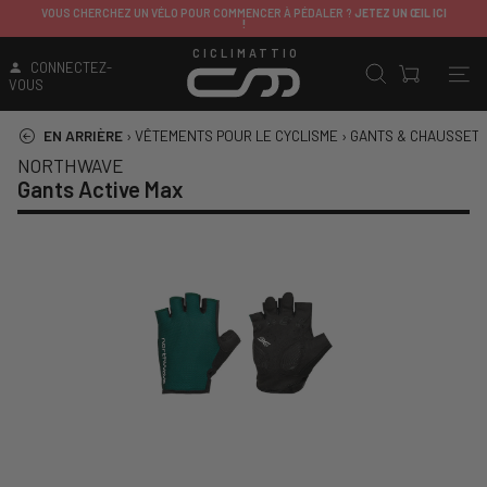
R ?
JETEZ UN ŒIL ICI
ITALIE
: LIVRAISON GRATUITE AU-DESSUS D
SAUF CONTRIBUTIONS DE LIVRAISON APPLIQUÉES SUR
CICLIMATTIO
CONNECTEZ-
VOUS
EN ARRIÈRE
›
VÊTEMENTS POUR LE CYCLISME
›
GANTS & CHAUSSET
NORTHWAVE
Gants Active Max