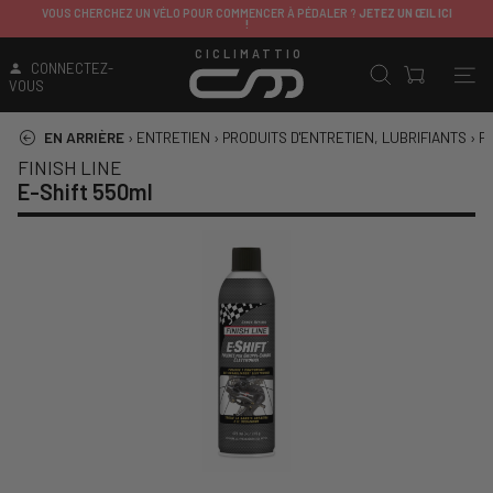
VOUS CHERCHEZ UN VÉLO POUR COMMENCER À PÉDALER ?
JETEZ UN ŒIL ICI
!
CICLIMATTIO
CONNECTEZ-
VOUS
EN ARRIÈRE
›
ENTRETIEN
›
PRODUITS D'ENTRETIEN, LUBRIFIANTS
›
P
FINISH LINE
E-Shift 550ml