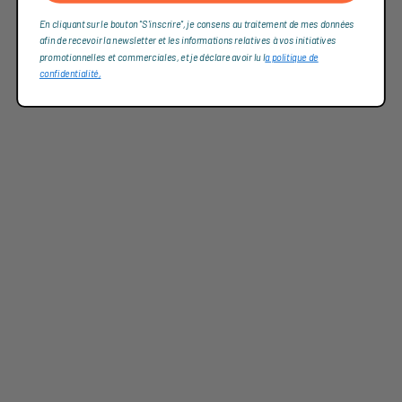
En cliquant sur le bouton "S'inscrire", je consens au traitement de mes données
afin de recevoir la newsletter et les informations relatives à vos initiatives
promotionnelles et commerciales, et je déclare avoir lu l
a politique de
confidentialité,