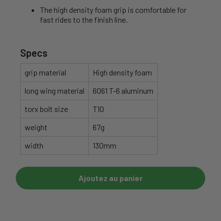
The high density foam grip is comfortable for
fast rides to the finish line.
Specs
grip material
High density foam
long wing material
6061 T-6 aluminum
torx bolt size
T10
weight
67g
width
130mm
Ajoutez au panier