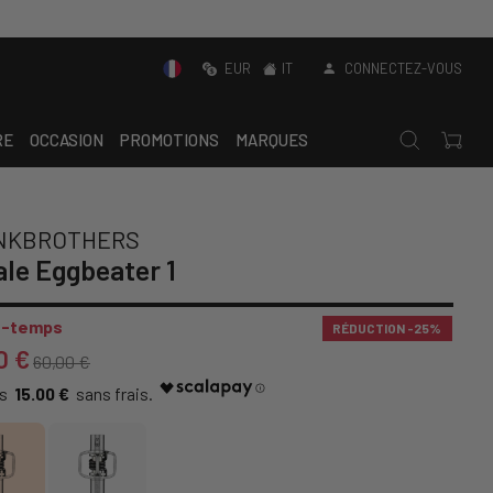
EUR
IT
CONNECTEZ-VOUS
RE
OCCASION
PROMOTIONS
MARQUES
NKBROTHERS
le Eggbeater 1
-temps
RÉDUCTION
-25%
0 €
60,00 €
15.00 €