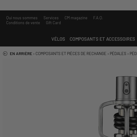
Qui nous sommes
Services
CM magazine
F.A.Q.
Conditions de vente
Gift Card
VÉLOS
COMPOSANTS ET ACCESSOIRES
EN ARRIÈRE
›
COMPOSANTS ET PIÈCES DE RECHANGE
›
PÉDALES
›
PÉD