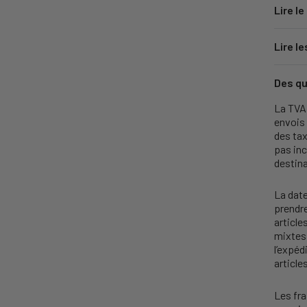
Lire le
Lire le
Des qu
La TVA 
envois
des tax
pas inc
destina
La date
prendr
articl
mixtes 
l’expéd
article
Les fra