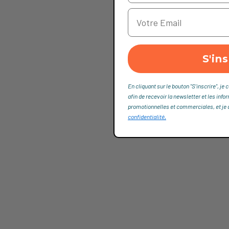
S'ins
En cliquant sur le bouton "S'inscrire", 
afin de recevoir la newsletter et les info
promotionnelles et commerciales, et je dé
confidentialité,