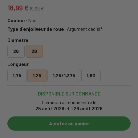
18,99 €
19,99 €
Couleur:
Noir
Type d'enjoliveur de roue:
Argument décisif
Diamètre
26
28
Longueur
1,75
1,25
1,25/1,375
1,60
DISPONIBLE SUR COMMANDE
Livraison attendue entre le
25 août 2026
et il
29 août 2026
Ajoutez au panier