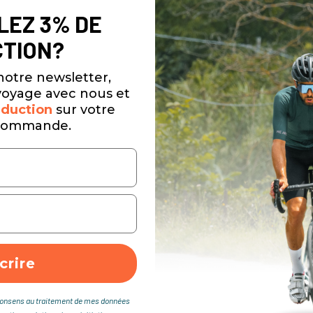
LEZ 3% DE
TION?
notre newsletter,
oyage avec nous et
duction
sur votre
commande.
crire
je consens au traitement de mes données