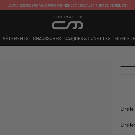
ITALIE
: LIVRAISON GRATUITE AU-DESSUS DE 149,99€
SAUF CONTRIBUTIONS DE LIVRAISON APPLIQUÉES SUR CERTAINS PRODUITS
CICLIMATTIO
VÊTEMENTS
CHAUSSURES
CASQUES & LUNETTES
BIEN-ÊT
Lire le
Lire le