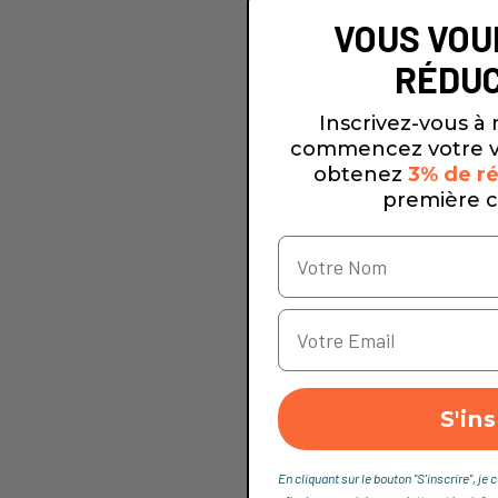
VOUS VOU
RÉDUC
Inscrivez-vous à 
commencez votre v
obtenez
3% de ré
première 
S'ins
En cliquant sur le bouton "S'inscrire", 