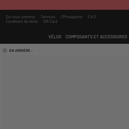
Qui nous sommes
Services
CM magazine
F.A.Q.
Conditions de vente
Gift Card
VÉLOS
COMPOSANTS ET ACCESSOIRES
EN ARRIÈRE
›