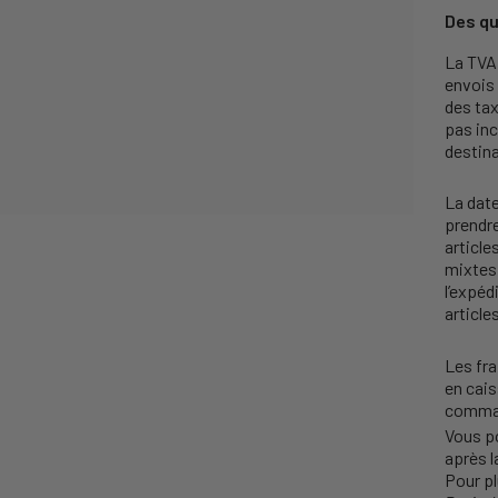
Des qu
La TVA 
envois
des tax
pas inc
destina
La date
prendr
articl
mixtes 
l’expéd
article
Les fra
en cais
comma
Vous p
après l
Pour pl