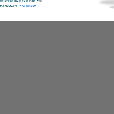
rmations relatives à vos initiatives
clare avoir lu l
a politique de