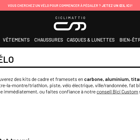
VOUS CHERCHEZ UN VÉLO POUR COMMENCER À PÉDALER ?
JETEZ UN ŒIL ICI !
CICLIMATTIO
VÊTEMENTS
CHAUSSURES
CASQUES & LUNETTES
BIEN-ÊT
ÉLO
ouverez des kits de cadre et framesets en
carbone, aluminium, tita
-la-montre/triathlon, piste, vélo électrique, ville/randonnée, fat bike
che immédiatement, ou faites confiance à notre
conseil Bici Custom