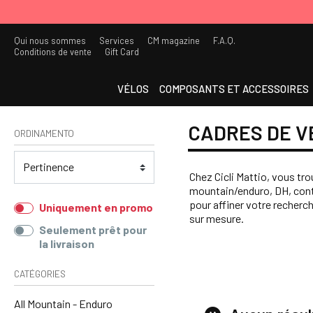
Qui nous sommes
Services
CM magazine
F.A.Q.
Conditions de vente
Gift Card
VÉLOS
COMPOSANTS ET ACCESSOIRES
CADRES DE V
ORDINAMENTO
Chez Cicli Mattio, vous tr
mountain/enduro, DH, contre
pour affiner votre recher
Uniquement en promo
sur mesure.
Seulement prêt pour
la livraison
CATÉGORIES
All Mountain - Enduro