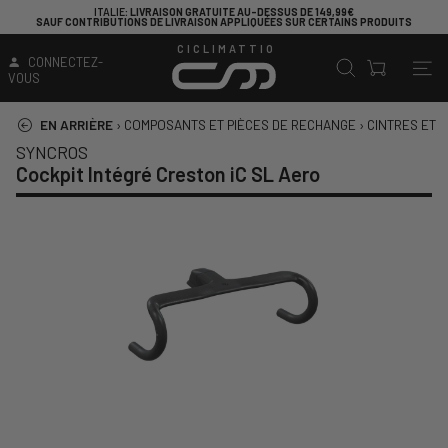
VOUS CHERCHEZ UN VÉLO POUR COMMENCER À PÉDALER ?
JETEZ UN 
RODUITS
!
CICLIMATTIO
CONNECTEZ-
VOUS
EN ARRIÈRE
›
COMPOSANTS ET PIÈCES DE RECHANGE
›
CINTRES ET 
SYNCROS
Cockpit Intégré Creston iC SL Aero