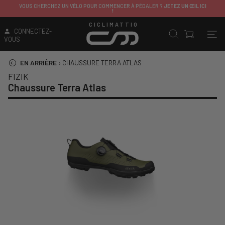
VOUS CHERCHEZ UN VÉLO POUR COMMENCER À PÉDALER ?
JETEZ UN ŒIL ICI
!
CICLIMATTIO
CONNECTEZ-
VOUS
EN ARRIÈRE
›
CHAUSSURE TERRA ATLAS
FIZIK
Chaussure Terra Atlas