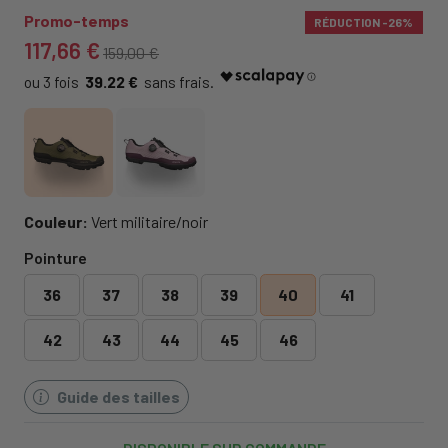
Promo-temps
RÉDUCTION
-26%
117,66 €
159,00 €
39.22 €
Couleur:
Vert militaire/noir
Pointure
36
37
38
39
40
41
42
43
44
45
46
Guide des tailles