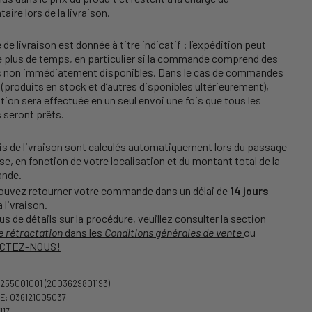
taire lors de la livraison.
 de livraison est donnée à titre indicatif : l’expédition peut
e plus de temps, en particulier si la commande comprend des
es non immédiatement disponibles. Dans le cas de commandes
(produits en stock et d’autres disponibles ultérieurement),
ition sera effectuée en un seul envoi une fois que tous les
s seront prêts.
is de livraison sont calculés automatiquement lors du passage
se, en fonction de votre localisation et du montant total de la
nde.
ouvez retourner votre commande dans un délai de
14 jours
a livraison.
us de détails sur la procédure, veuillez consulter la section
e rétractation
dans les
Conditions générales de vente
ou
CTEZ-NOUS!
2255001001
(2003629801193)
: 036121005037
117