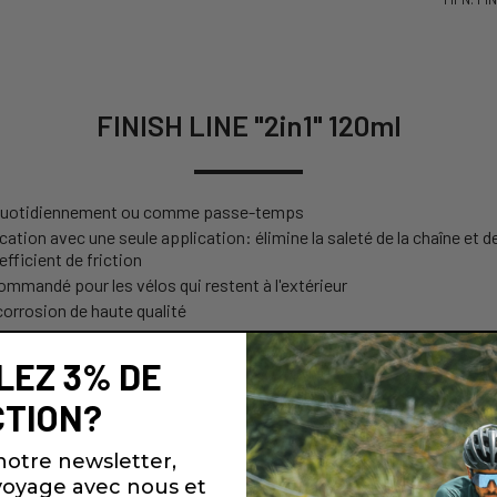
FINISH LINE "2in1" 120ml
lo quotidiennement ou comme passe-temps
ation avec une seule application: élimine la saleté de la chaîne et de l
efficient de friction
ommandé pour les vélos qui restent à l'extérieur
icorrosion de haute qualité
LEZ 3% DE
TION?
notre newsletter,
oyage avec nous et