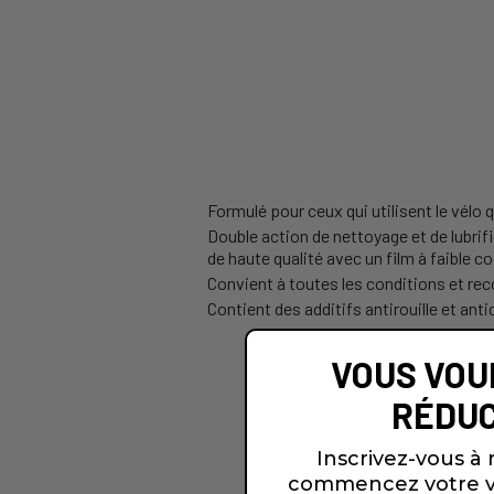
Formulé pour ceux qui utilisent le vé
Double action de nettoyage et de lubrific
de haute qualité avec un film à faible co
Convient à toutes les conditions et rec
Contient des additifs antirouille et ant
VOUS VOU
RÉDUC
Inscrivez-vous à 
commencez votre v