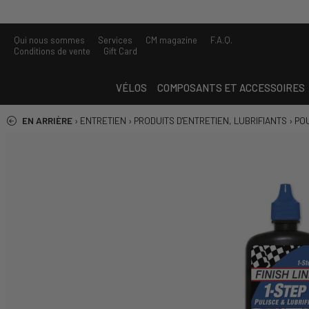
Qui nous sommes
Services
CM magazine
F.A.Q.
Conditions de vente
Gift Card
VÉLOS
COMPOSANTS ET ACCESSOIRES
EN ARRIÈRE
›
ENTRETIEN
›
PRODUITS D'ENTRETIEN, LUBRIFIANTS
›
PO