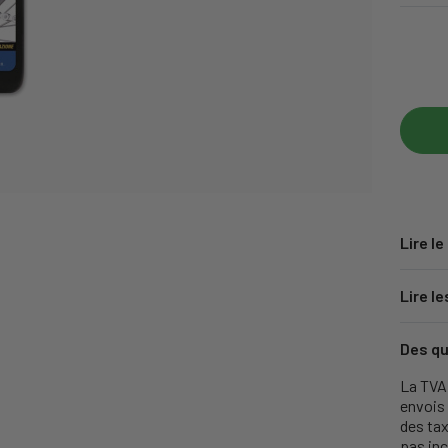
Lire le
Lire le
Des qu
La TVA 
envois
des tax
pas inc