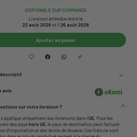
DISPONIBLE SUR COMMANDE
Livraison attendue entre le
22 août 2026
et il
26 août 2026
Ajoutez au panier
 descriptif
s avis
estions sur votre livraison ?
s’applique uniquement aux livraisons dans l’
UE
. Pour les
 vers des pays
hors UE
, le pays de destination peut facturer
es d’importation et des droits de douane. Ces frais ne sont
lus dans le prix du produit et restent à la charge du