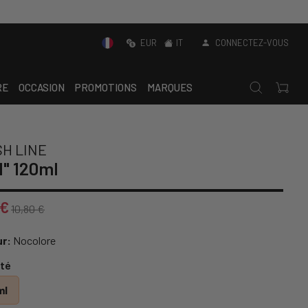
EUR
IT
CONNECTEZ-VOUS
RE
OCCASION
PROMOTIONS
MARQUES
SH LINE
1" 120ml
 €
10,80 €
r:
Nocolore
té
ml