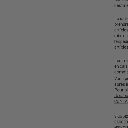
destina
La date
prendr
articl
mixtes 
l’expéd
article
Les fra
en cais
comma
Vous p
après l
Pour pl
Droit d
CONTA
SKU: 31
BARCODE
MPN: FIN