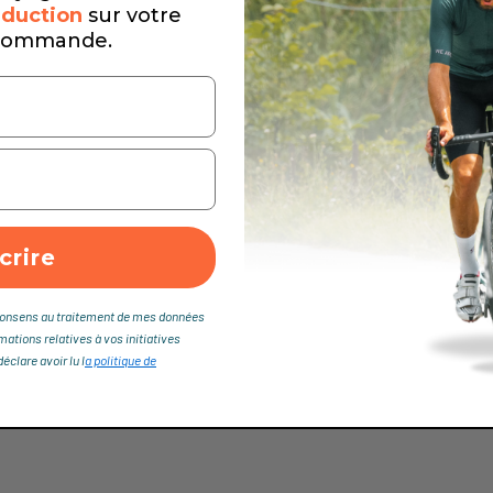
duction
sur votre
commande.
crire
je consens au traitement de mes données
rmations relatives à vos initiatives
clare avoir lu l
a politique de