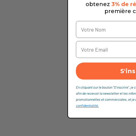
obtenez
3% de ré
première 
S'ins
En cliquant sur le bouton "S'inscrire", 
afin de recevoir la newsletter et les info
promotionnelles et commerciales, et je dé
confidentialité,