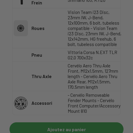
Frein
Vision Team i23 Disc,
23mm IW, J-Bend,
12x100mm, 6 bolt, tubeless
Roues
compatible - Vision Team
i23 Disc, 23mm IW, J-Bend,
12x142mm, HG freehub, 6
bolt, tubeless compatible
Vittoria Corsa N.EXT TLR
Pneu
G2.0 700x32c
Cervélo Aero Thru Axle
Front, M12x1.5mm, 127mm
Thru Axle
length - Cervélo Aero Thru
Axle Rear, M12x1.5mm,
170.5mm length
- Cervélo Removeable
Fender Mounts - Cervélo
Accessori
Front Computer/Accessory
Mount 810
Ajoutez au panier