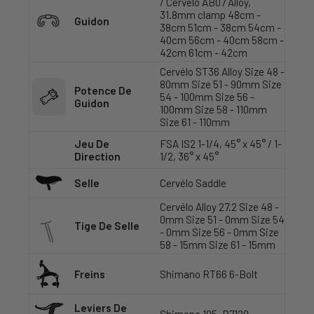
/ Cervélo AB07 Alloy,
31.8mm clamp 48cm -
Guidon
38cm 51cm - 38cm 54cm -
40cm 56cm - 40cm 58cm -
42cm 61cm - 42cm
Cervélo ST36 Alloy Size 48 -
80mm Size 51 - 90mm Size
Potence De
54 - 100mm Size 56 -
Guidon
100mm Size 58 - 110mm
Size 61 - 110mm
Jeu De
FSA IS2 1-1/4, 45° x 45° / 1-
Direction
1/2, 36° x 45°
Selle
Cervélo Saddle
Cervélo Alloy 27.2 Size 48 -
0mm Size 51 - 0mm Size 54
Tige De Selle
- 0mm Size 56 - 0mm Size
58 - 15mm Size 61 - 15mm
Freins
Shimano RT66 6-Bolt
Leviers De
Shimano 105, R7120