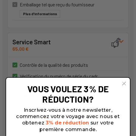
Emballage tel que reçu du fournisseur
Plus d'informations
Service Smart
65,00 €
Contrôle de la qualité des produits
Vérification du numéro de série du cadr
VOUS VOULEZ 3% DE
Niveau d'assemblage
SMART
RÉDUCTION?
Plus d'informations
Emballage dédié
Inscrivez-vous à notre newsletter,
commencez votre voyage avec nous et
Envoi de photographies de l’emballage et des
obtenez
3% de réduction
sur votre
composants/accessoires inclus dans l’achat
première commande.