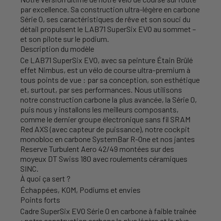
par excellence. Sa construction ultra-légère en carbone
Série 0, ses caractéristiques de rêve et son souci du
détail propulsent le LAB71 SuperSix EVO au sommet –
et son pilote sur le podium.
Description du modèle
Ce LAB71 SuperSix EVO, avec sa peinture Étain Brûlé
effet Nimbus, est un vélo de course ultra-premium à
tous points de vue : par sa conception, son esthétique
et, surtout, par ses performances. Nous utilisons
notre construction carbone la plus avancée, la Série 0,
puis nous y installons les meilleurs composants,
comme le dernier groupe électronique sans fil SRAM
Red AXS (avec capteur de puissance), notre cockpit
monobloc en carbone SystemBar R-One et nos jantes
Reserve Turbulent Aero 42/49 montées sur des
moyeux DT Swiss 180 avec roulements céramiques
SINC.
À quoi ça sert ?
Échappées, KOM, Podiums et envies
Points forts
Cadre SuperSix EVO Série 0 en carbone à faible traînée
: notre construction carbone la plus légère et la plus