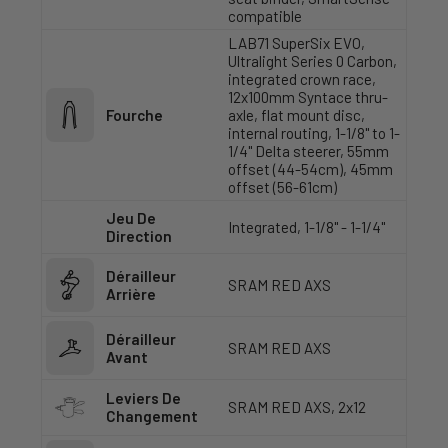
compatible
LAB71 SuperSix EVO,
Ultralight Series 0 Carbon,
integrated crown race,
12x100mm Syntace thru-
Fourche
axle, flat mount disc,
internal routing, 1-1/8" to 1-
1/4" Delta steerer, 55mm
offset (44-54cm), 45mm
offset (56-61cm)
Jeu De
Integrated, 1-1/8" - 1-1/4"
Direction
Dérailleur
SRAM RED AXS
Arrière
Dérailleur
SRAM RED AXS
Avant
Leviers De
SRAM RED AXS, 2x12
Changement