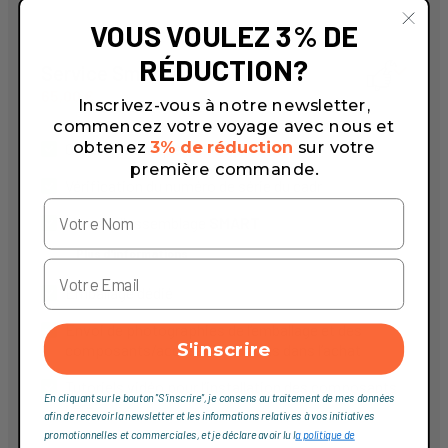
VOUS VOULEZ 3% DE
RÉDUCTION?
Service Smart
65,00 €
Inscrivez-vous à notre newsletter,
commencez votre voyage avec nous et
obtenez
3% de réduction
sur votre
Contrôle de la qualité des produits
première commande.
Vérification du numéro de série du cadr
Niveau d'assemblage
SMART
Plus d'informations
Emballage dédié
Envoi de photographies de l’emballage et des
S'inscrire
composants/accessoires inclus dans l’achat
Tutoriels vidéo pour l’installation des composants
En cliquant sur le bouton "S'inscrire", je consens au traitement de mes données
here
afin de recevoir la newsletter et les informations relatives à vos initiatives
promotionnelles et commerciales, et je déclare avoir lu l
a politique de