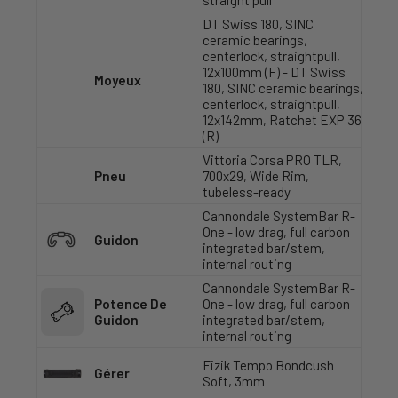
straight pull
DT Swiss 180, SINC
ceramic bearings,
centerlock, straightpull,
12x100mm (F) - DT Swiss
Moyeux
180, SINC ceramic bearings,
centerlock, straightpull,
12x142mm, Ratchet EXP 36
(R)
Vittoria Corsa PRO TLR,
Pneu
700x29, Wide Rim,
tubeless-ready
Cannondale SystemBar R-
One - low drag, full carbon
Guidon
integrated bar/stem,
internal routing
Cannondale SystemBar R-
Potence De
One - low drag, full carbon
Guidon
integrated bar/stem,
internal routing
Fizik Tempo Bondcush
Gérer
Soft, 3mm