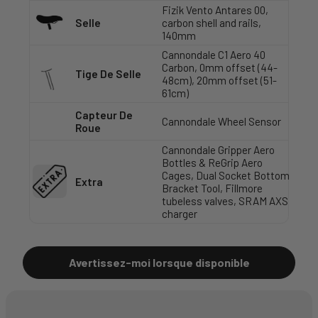
Fizik Vento Antares 00,
Selle
carbon shell and rails,
140mm
Cannondale C1 Aero 40
Carbon, 0mm offset (44-
Tige De Selle
48cm), 20mm offset (51-
61cm)
Capteur De
Cannondale Wheel Sensor
Roue
Cannondale Gripper Aero
Bottles & ReGrip Aero
Cages, Dual Socket Bottom
Extra
Bracket Tool, Fillmore
tubeless valves, SRAM AXS
charger
Avertissez-moi lorsque disponible