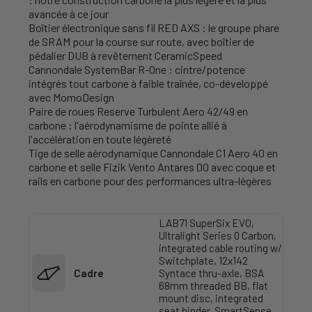
avancée à ce jour
Boîtier électronique sans fil RED AXS : le groupe phare
de SRAM pour la course sur route, avec boîtier de
pédalier DUB à revêtement CeramicSpeed
Cannondale SystemBar R-One : cintre/potence
intégrés tout carbone à faible traînée, co-développé
avec MomoDesign
Paire de roues Reserve Turbulent Aero 42/49 en
carbone : l'aérodynamisme de pointe allié à
l'accélération en toute légèreté
Tige de selle aérodynamique Cannondale C1 Aero 40 en
carbone et selle Fizik Vento Antares 00 avec coque et
rails en carbone pour des performances ultra-légères
LAB71 SuperSix EVO,
Ultralight Series 0 Carbon,
integrated cable routing w/
Switchplate, 12x142
Cadre
Syntace thru-axle, BSA
68mm threaded BB, flat
mount disc, integrated
seat binder, SmartSense