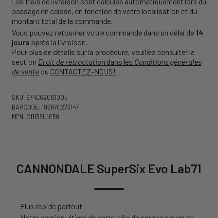
Les frais de livraison sont calculés automatiquement lors du
passage en caisse, en fonction de votre localisation et du
montant total de la commande.
Vous pouvez retourner votre commande dans un délai de
14
jours
après la livraison.
Pour plus de détails sur la procédure, veuillez consulter la
section
Droit de rétractation
dans les
Conditions générales
de vente
ou
CONTACTEZ-NOUS!
SKU: 974062001005
BARCODE: 196870276147
MPN: C11135U1056
CANNONDALE SuperSix Evo Lab71
Plus rapide partout
Notre version ultime de notre vélo de course sur route