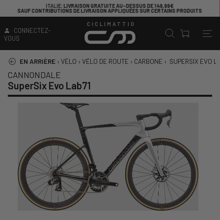
VOUS CHERCHEZ UN VÉLO POUR COMMENCER À PÉDALER ?
JETEZ UN ŒIL ICI
!
CICLIMATTIO
CONNECTEZ-
VOUS
EN ARRIÈRE
›
VÉLO
›
VÉLO DE ROUTE
›
CARBONE
›
SUPERSIX EVO L
CANNONDALE
SuperSix Evo Lab71