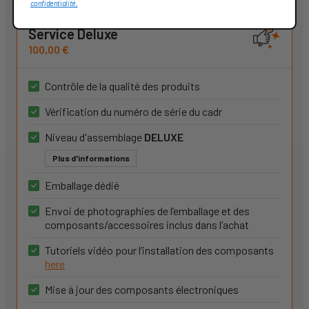
confidentialité,
Service Deluxe
100,00 €
Contrôle de la qualité des produits
Vérification du numéro de série du cadr
Niveau d'assemblage
DELUXE
Plus d'informations
Emballage dédié
Envoi de photographies de l’emballage et des
composants/accessoires inclus dans l’achat
Tutoriels vidéo pour l’installation des composants
here
Mise à jour des composants électroniques