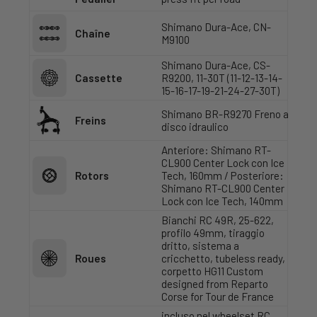
Shimano Dura-Ace, CN-
Chaîne
M9100
Shimano Dura-Ace, CS-
Cassette
R9200, 11-30T (11-12-13-14-
15-16-17-19-21-24-27-30T)
Shimano BR-R9270 Freno a
Freins
disco idraulico
Anteriore: Shimano RT-
CL900 Center Lock con Ice
Rotors
Tech, 160mm / Posteriore:
Shimano RT-CL900 Center
Lock con Ice Tech, 140mm
Bianchi RC 49R, 25-622,
profilo 49mm, tiraggio
dritto, sistema a
Roues
cricchetto, tubeless ready,
corpetto HG11 Custom
designed from Reparto
Corse for Tour de France
incluso nel wheelset RC