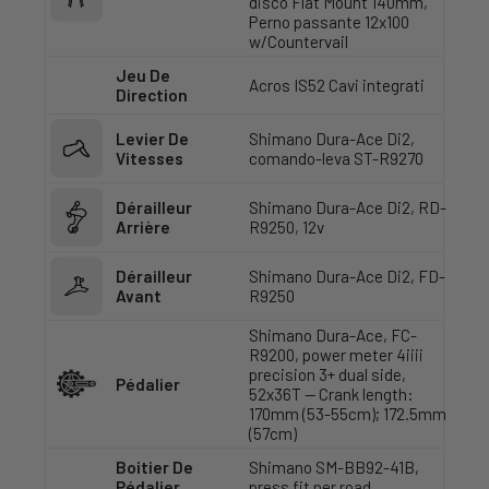
disco Flat Mount 140mm,
Perno passante 12x100
w/Countervail
Jeu De
Acros IS52 Cavi integrati
Direction
Levier De
Shimano Dura-Ace Di2,
Vitesses
comando-leva ST-R9270
Dérailleur
Shimano Dura-Ace Di2, RD-
Arrière
R9250, 12v
Dérailleur
Shimano Dura-Ace Di2, FD-
Avant
R9250
Shimano Dura-Ace, FC-
R9200, power meter 4iiii
precision 3+ dual side,
Pédalier
52x36T — Crank length:
170mm (53-55cm); 172.5mm
(57cm)
Boitier De
Shimano SM-BB92-41B,
Pédalier
press fit per road