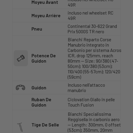
Moyeu Avant
49R
incluso nel wheelset RC
Moyeu Arrière
49R
Continental 30-622 Grand
Pneu
Prix 5000S TR nero
Bianchi Reparto Corse
Manubrio integrato in
Carbonio per sistema Acros
Potence De
ICR, drop 125mm, reach
Guidon
80mm — Size: 90/380 (47-
50cm); 100/380 (53cm);
110/400 (55-57cm); 120/420
(59cm)
Incluso nell'attacco
Guidon
manubrio
Ruban De
Ciclovation Giallo in pelle
Guidon
Touch Fusion
Bianchi Specialissima
Reggisella in carbonio aero
Tige De Selle
— Length: 300mm, 0 offset
(53cm); 350mm, 20mm