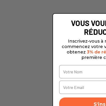
VOUS VOU
RÉDUC
Inscrivez-vous à 
commencez votre v
obtenez
3% de ré
première 
S'ins