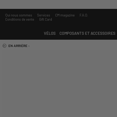
Qui nous sommes
Services
CM magazine
F.A.Q.
Conditions de vente
Gift Card
VÉLOS
COMPOSANTS ET ACCESSOIRES
EN ARRIÈRE
›