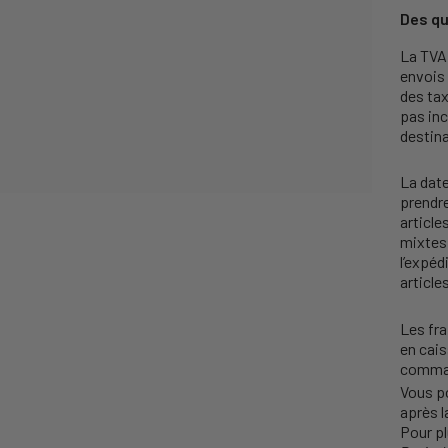
Des qu
La TVA 
envois
des tax
pas inc
destina
La date
prendr
articl
mixtes 
l’expéd
article
Les fra
en cais
comma
Vous p
après l
Pour pl