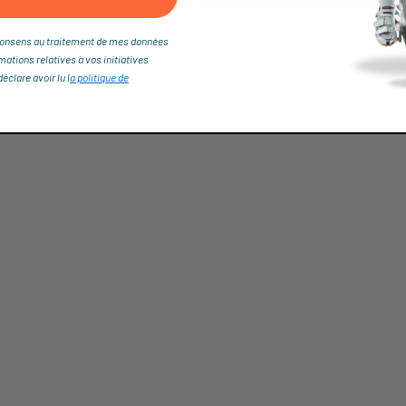
je consens au traitement de mes données
rmations relatives à vos initiatives
clare avoir lu l
a politique de