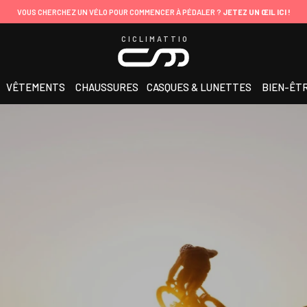
VOUS CHERCHEZ UN VÉLO POUR COMMENCER À PÉDALER ?
JETEZ UN ŒIL ICI !
CICLIMATTIO
VÊTEMENTS
CHAUSSURES
CASQUES & LUNETTES
BIEN-ÊT