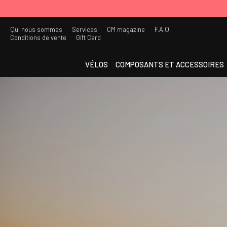
Qui nous sommes
Services
CM magazine
F.A.Q.
Conditions de vente
Gift Card
VÉLOS
COMPOSANTS ET ACCESSOIRES