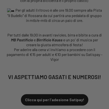
con la propria bicicletta e il proprio casco)
Per gli adulti il ritrovo è alle ore 19.00 sempre alla Pista
"Il Budello" di Rossana da cui partirà una pedalata di gruppo
in mtb/e-mtb di circa un paio di ore.
Per tutti dalle 19.00 in avanti ravioles, birra e bibite a cura di
MB Pastificio
e
Birrificio Kauss
e un po' di musica per
creare la giusta atmosfera di festa!
Per aderire alla cena vi invitiamo a procedere con il
pagamento di €15 per adulti e €10 per bambini su Satispay -
Vigor
VI ASPETTIAMO GASATI E NUMEROSI!
Clicca qui per l'adesione Satipay!