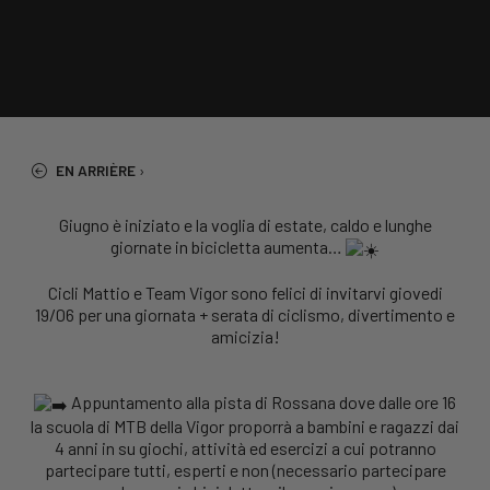
EN ARRIÈRE
›
Giugno è iniziato e la voglia di estate, caldo e lunghe
giornate in bicicletta aumenta…
Cicli Mattio e Team Vigor sono felici di invitarvi giovedi
19/06 per una giornata + serata di ciclismo, divertimento e
amicizia!
Appuntamento alla pista di Rossana dove dalle ore 16
la scuola di MTB della Vigor proporrà a bambini e ragazzi dai
4 anni in su giochi, attività ed esercizi a cui potranno
partecipare tutti, esperti e non (necessario partecipare