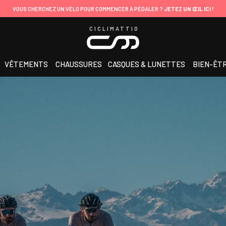
VOUS CHERCHEZ UN VÉLO POUR COMMENCER À PÉDALER ?
JETEZ UN ŒIL ICI !
CICLIMATTIO
VÊTEMENTS
CHAUSSURES
CASQUES & LUNETTES
BIEN-ÊT