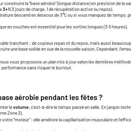
r construire la "base aérobie" (longue distance) en prévision de la s
ma
3+1
(3 jours de charge, 1 de récupération active ou repos).
érature descend en dessous de 3°C ou si vous manquez de temps, priv
que en couches est essentiel pour les sorties longues (3-5 heures).
ble tranchant : de copieux repas et du repos, mais aussi beaucoup 
truire une base solide en vue de la nouvelle saison. Cependant, l'err
 nous vous proposons un plan mis à jour selon les dernières méthodo
a performance sans risquer le
burnout
.
ase aérobie pendant les fêtes ?
nter le
volume
, c'est-à-dire le temps passé en selle. En jargon tech
mme Zone 2).
votre "moteur" : elle améliore la capillarisation musculaire et l'effic