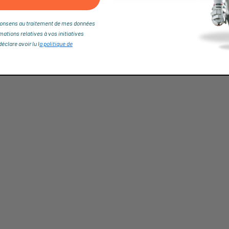
je consens au traitement de mes données
rmations relatives à vos initiatives
clare avoir lu l
a politique de