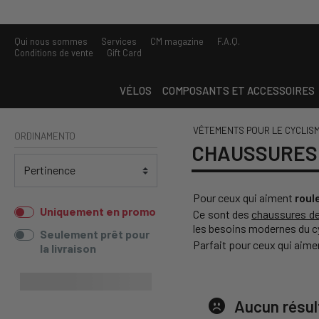
Qui nous sommes
Services
CM magazine
F.A.Q.
Conditions de vente
Gift Card
VÉLOS
COMPOSANTS ET ACCESSOIRES
VÊTEMENTS POUR LE CYCLIS
ORDINAMENTO
CHAUSSURES 
Pour ceux qui aiment
roul
Uniquement en promo
Ce sont des
chaussures de
les besoins modernes du cy
Seulement prêt pour
Parfait pour ceux qui aime
la livraison
Aucun résul