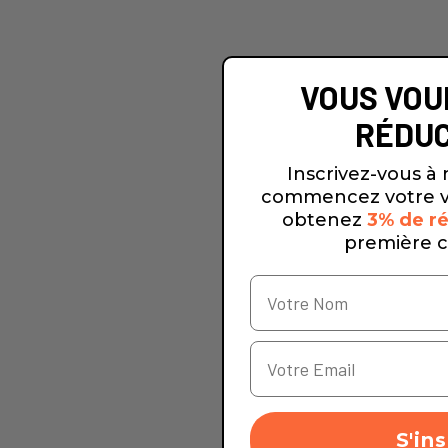
VOUS VOU
RÉDUC
Inscrivez-vous à 
commencez votre v
obtenez
3% de ré
première 
S'ins