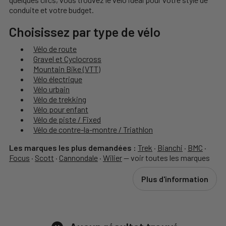
conduite et votre budget.
Choisissez par type de vélo
Vélo de route
Gravel et Cyclocross
Mountain Bike (VTT)
Vélo électrique
Vélo urbain
Vélo de trekking
Vélo pour enfant
Vélo de piste / Fixed
Vélo de contre-la-montre / Triathlon
Les marques les plus demandées :
Trek
·
Bianchi
·
BMC
·
Focus
·
Scott
·
Cannondale
·
Wilier
—
voir toutes les marques
Plus d'information