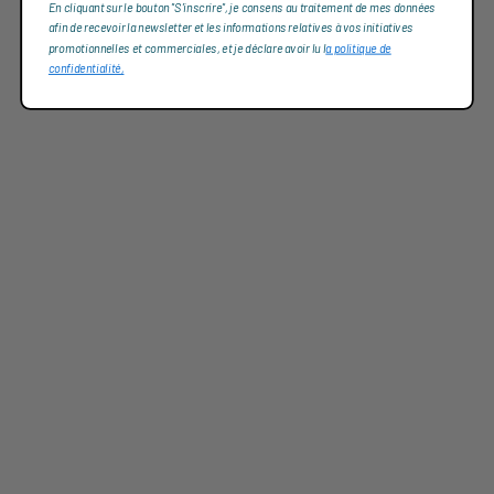
En cliquant sur le bouton "S'inscrire", je consens au traitement de mes données
afin de recevoir la newsletter et les informations relatives à vos initiatives
promotionnelles et commerciales, et je déclare avoir lu l
a politique de
confidentialité,