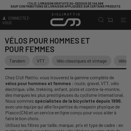
ITALIE
: LIVRAISON GRATUITE AU-DESSUS DE 149,99€
SAUF CONTRIBUTIONS DE LIVRAISON APPLIQUÉES SUR CERTAINS PRODUITS
CICLIMATTIO
CONNECTEZ-
VOUS
VÉLOS POUR HOMMES ET
POUR FEMMES
Tandem
VTT
Vélo classiques et vintage
Vélo d
Chez Cicli Mattio, vous trouverez la gamme complète de
vélos pour hommes et femmes
: route, gravel, VTT, vélo
électrique, ville, trekking, enfant, piste et contre-la-montre,
des marques les plus prestigieuses du cyclisme international.
Nous sommes
spécialistes de la bicyclette depuis 1996
,
avec une équipe qui allie l'expertise du magasin physique de
Piasco (CN) et un service en ligne conçu pour vous aider à
faire le bon choix.
Utilisez les filtres par taille, marque, prix et type de cadre : en
quelques clics, vous trouvez le vélo idéal pour votre style de