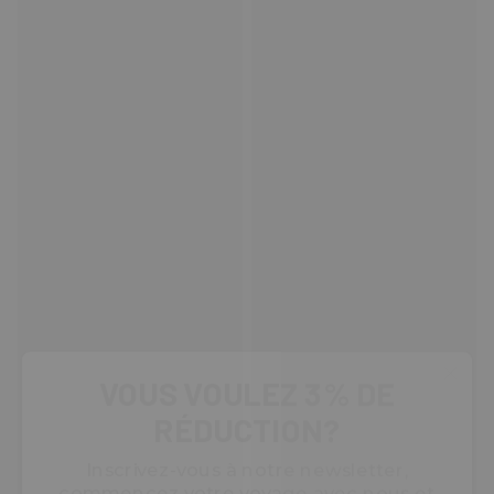
VOUS VOULEZ 3% DE
RÉDUCTION?
Inscrivez-vous à notre newsletter,
commencez votre voyage avec nous et
obtenez
3% de réduction
sur votre
première commande.