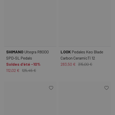
SHIMANO
Ultegra R8000
LOOK
Pedales Keo Blade
SPD-SL Pedals
Carbon CeramicTi 12
Soldes d'été -10%
283,50 €
315,00 €
112,02 €
125,45 €