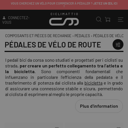
ITALIE
: LIVRAISON GRATUITE AU-DESSUS DE 149,99€
SAUF CONTRIBUTIONS DE LIVRAISON APPLIQUÉES SUR CERTAINS PRODUITS
CICLIMATTIO
CONNECTEZ-
VOUS
COMPOSANTS ET PIÈCES DE RECHANGE
›
PÉDALES
›
PÉDALES DE VÉLO D
PÉDALES DE VÉLO DE ROUTE
I pedali bici da corsa sono studiati e progettati per i ciclisti su
strada,
per creare un perfetto collegamento tra l’atleta e
la bicicletta
. Sono componenti fondamentali che
influenzano in particolare l'efficienza della pedalata e il
trasferimento di potenza dal ciclista alla
bicicletta
e in grado
di assicurare una connessione stabile e sicura, permettendo
al ciclista di esprimere al meglio le proprie capacità.
Plus d'information