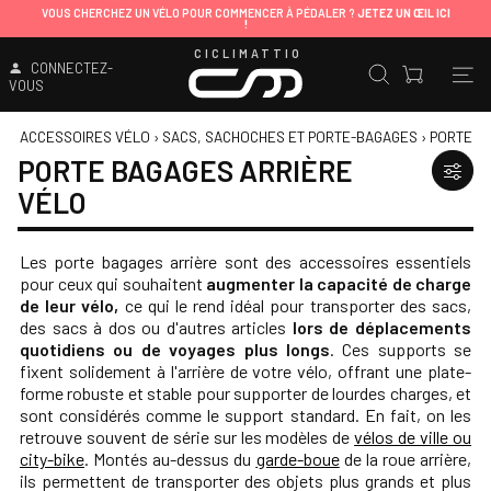
VOUS CHERCHEZ UN VÉLO POUR COMMENCER À PÉDALER ?
JETEZ UN ŒIL ICI
!
CICLIMATTIO
CONNECTEZ-
VOUS
ACCESSOIRES VÉLO
›
SACS, SACHOCHES ET PORTE-BAGAGES
›
PORTE B
PORTE BAGAGES ARRIÈRE
VÉLO
Les porte bagages arrière sont des accessoires essentiels
pour ceux qui souhaitent
augmenter la capacité de charge
de leur vélo,
ce qui le rend idéal pour transporter des sacs,
des sacs à dos ou d'autres articles
lors de déplacements
quotidiens ou de voyages plus longs
.
Ces supports se
fixent solidement à l'arrière de votre vélo, offrant une plate-
forme robuste et stable pour supporter de lourdes charges, et
sont considérés comme le support standard.
En fait, on les
retrouve souvent de série sur les modèles de
vélos de ville ou
city-bike
.
Montés au-dessus du
garde-boue
de la roue arrière,
ils permettent de transporter des objets plus grands et plus