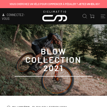
ITALIE
: LIVRAISON 
OMMENCER À PÉDALER ?
JETEZ UN ŒIL ICI !
SAUF CONTRIBUTIONS DE LIVR
CICLIMATTIO
CONNECTEZ-
VOUS
BLOW
COLLECTION
2021