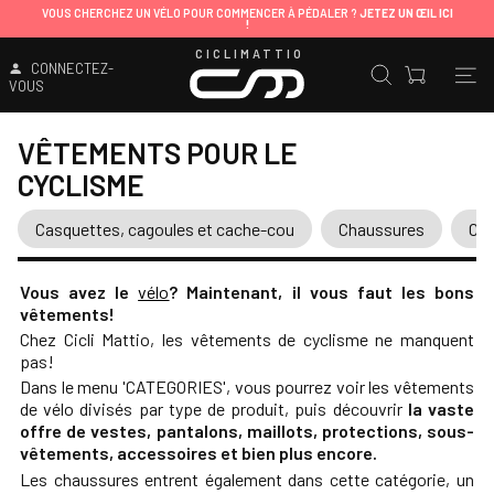
VOUS CHERCHEZ UN VÉLO POUR COMMENCER À PÉDALER ?
JETEZ UN ŒIL ICI
!
CICLIMATTIO
CONNECTEZ-
VOUS
VÊTEMENTS POUR LE
CYCLISME
Casquettes, cagoules et cache-cou
Chaussures
Co
Vous avez le
vélo
? Maintenant,
il vous faut les bons
vêtements!
Chez Cicli Mattio, les vêtements de cyclisme ne manquent
pas!
Dans le menu 'CATEGORIES', vous pourrez voir les vêtements
de vélo divisés par type de produit, puis découvrir
la vaste
offre de vestes, pantalons, maillots, protections, sous-
vêtements, accessoires et bien plus encore.
Les chaussures entrent également dans cette catégorie, un