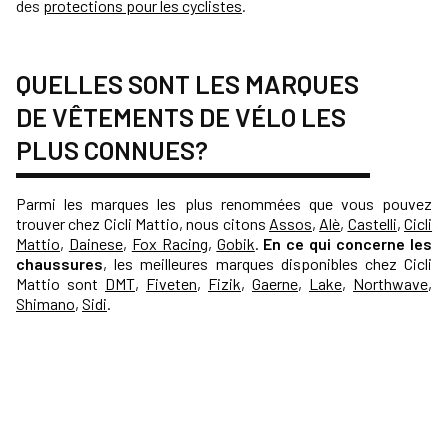
des
protections pour les cyclistes
.
QUELLES SONT LES MARQUES
DE VÊTEMENTS DE VÉLO LES
PLUS CONNUES?
Parmi les marques les plus renommées que vous pouvez
trouver chez Cicli Mattio, nous citons
Assos
,
Alè
,
Castelli
,
Cicli
Mattio
,
Dainese
,
Fox Racing
,
Gobik
.
En ce qui concerne les
chaussures
, les meilleures marques disponibles chez Cicli
Mattio sont
DMT
,
Fiveten
,
Fizik
,
Gaerne
,
Lake
,
Northwave
,
Shimano
,
Sidi
.