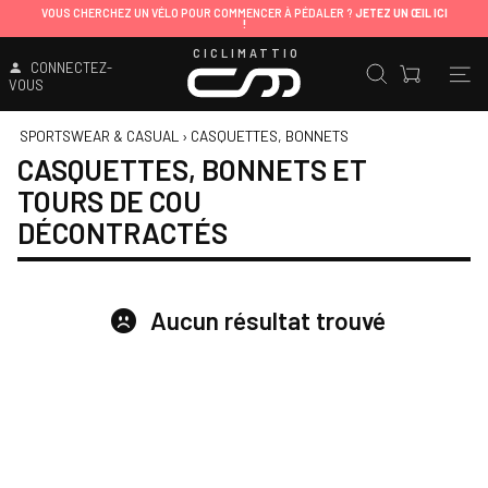
VOUS CHERCHEZ UN VÉLO POUR COMMENCER À PÉDALER ?
JETEZ UN ŒIL ICI
!
CICLIMATTIO
CONNECTEZ-
VOUS
SPORTSWEAR & CASUAL
›
CASQUETTES, BONNETS
CASQUETTES, BONNETS ET
TOURS DE COU
DÉCONTRACTÉS
Aucun résultat trouvé