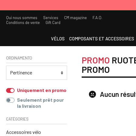
Qui nous sommes
Services
CM magazine
F.A.Q.
Conditions de vente
Gift Card
VÉLOS
COMPOSANTS ET ACCESSOIRES
PROMO
RUOTE
ORDINAMENTO
PROMO
Uniquement en promo
Aucun résul
Seulement prêt pour
la livraison
CATÉGORIES
Accessoires vélo