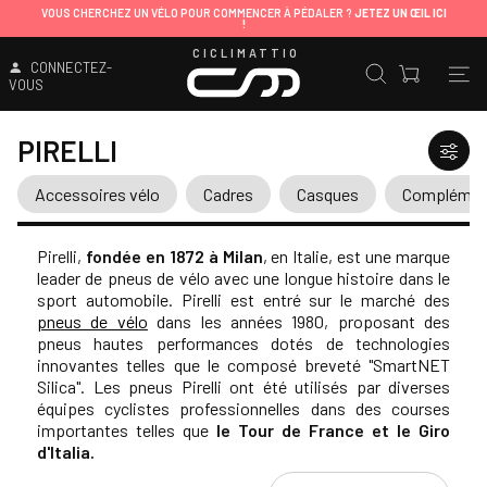
VOUS CHERCHEZ UN VÉLO POUR COMMENCER À PÉDALER ?
JETEZ UN ŒIL ICI
!
CICLIMATTIO
CONNECTEZ-
VOUS
PIRELLI
Accessoires vélo
Cadres
Casques
Complément
Pirelli,
fondée en 1872 à Milan
, en Italie, est une marque
leader de pneus de vélo avec une longue histoire dans le
sport automobile.
Pirelli est entré sur le marché des
pneus de vélo
dans les années 1980, proposant des
pneus hautes performances dotés de technologies
innovantes telles que le composé breveté "SmartNET
Silica". Les pneus Pirelli ont été utilisés par diverses
équipes cyclistes professionnelles dans des courses
importantes telles que
le Tour de France et le Giro
d'Italia.