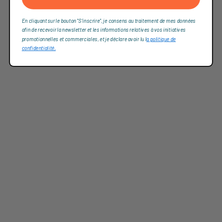
En cliquant sur le bouton "S'inscrire", je consens au traitement de mes données
afin de recevoir la newsletter et les informations relatives à vos initiatives
promotionnelles et commerciales, et je déclare avoir lu l
a politique de
confidentialité,