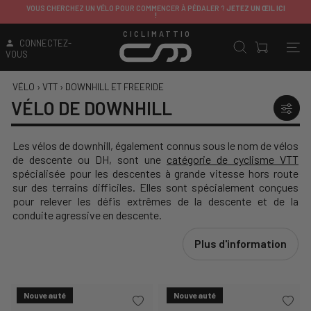
ITALIE
: LIVRAISON GRATUITE AU-DESSUS DE 149,99€
SAUF CONTRIBUTIONS DE LIVRAISON APPLIQUÉES SUR CERTAINS PRODUITS
CICLIMATTIO
CONNECTEZ-
VOUS
VÉLO
›
VTT
›
DOWNHILL ET FREERIDE
VÉLO DE DOWNHILL
Les vélos de downhill, également connus sous le nom de vélos
de descente ou DH, sont une
catégorie de cyclisme VTT
spécialisée pour les descentes à grande vitesse hors route
sur des terrains difficiles. Elles sont spécialement conçues
pour relever les défis extrêmes de la descente et de la
conduite agressive en descente.
Plus d'information
Nouveauté
Nouveauté