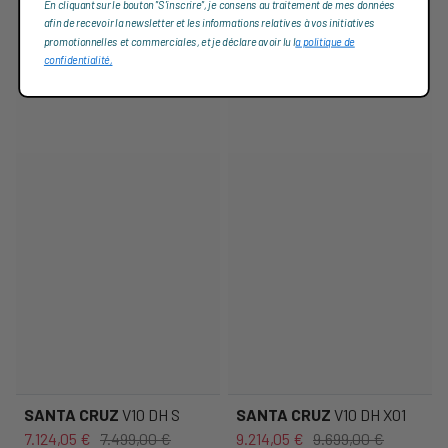
En cliquant sur le bouton "S'inscrire", je consens au traitement de mes données
afin de recevoir la newsletter et les informations relatives à vos initiatives
promotionnelles et commerciales, et je déclare avoir lu l
a politique de
confidentialité,
SANTA CRUZ
V10 DH S
SANTA CRUZ
V10 DH X01
7.124,05 €
7.499,00 €
9.214,05 €
9.699,00 €