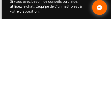
Si vous avez besoin de conseils ou d'aide,
utilisez le chat. L'équipe de Ciclimattio est à
votre disposition.
06.2026
20.05.2026
nvoi et
Excellent tarif, expédition rapide vers la France, c'est
Très 
🙏
parfait!