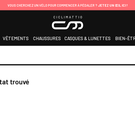
VOUS CHERCHEZ UN VÉLO POUR COMMENCER À PÉDALER ?
JETEZ UN ŒIL ICI !
CICLIMATTIO
VÊTEMENTS
CHAUSSURES
CASQUES & LUNETTES
BIEN-ÊT
tat trouvé