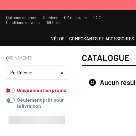
Qui nous sommes
Services
CM magazine
F.A.Q.
Conditions de vente
Gift Card
VÉLOS
COMPOSANTS ET ACCESSOIRES
CATALOGUE
ORDINAMENTO
Aucun résul
Uniquement en promo
Seulement prêt pour
la livraison