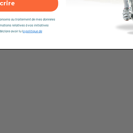
crire
je consens au traitement de mes données
rmations relatives à vos initiatives
clare avoir lu l
a politique de