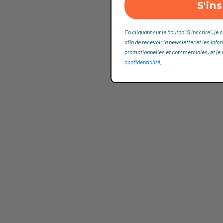
S'ins
En cliquant sur le bouton "S'inscrire", 
afin de recevoir la newsletter et les info
promotionnelles et commerciales, et je dé
confidentialité,