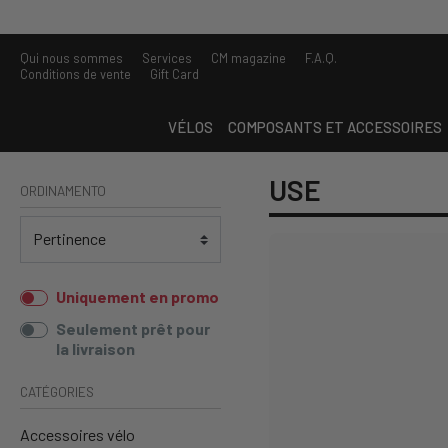
Qui nous sommes
Services
CM magazine
F.A.Q.
Conditions de vente
Gift Card
VÉLOS
COMPOSANTS ET ACCESSOIRES
USE
ORDINAMENTO
Uniquement en promo
Seulement prêt pour
la livraison
CATÉGORIES
Accessoires vélo