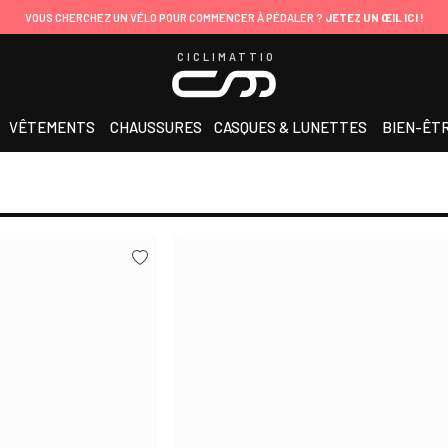
VOUS CHERCHEZ UN VÉLO POUR COMMENCER À PÉDALER ?
JETEZ UN ŒIL ICI !
CICLIMATTIO
VÊTEMENTS
CHAUSSURES
CASQUES & LUNETTES
BIEN-ÊT