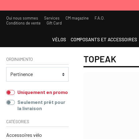
Qui nous sommes
Services
CM magazine
F.A.Q.
Conditions de vente
Gift Card
VÉLOS
COMPOSANTS ET ACCESSOIRES
TOPEAK
ORDINAMENTO
Uniquement en promo
Seulement prêt pour
la livraison
CATÉGORIES
Accessoires vélo