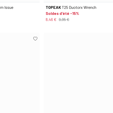
am Issue
TOPEAK
T25 Duotorx Wrench
Soldes d'été -15%
8,46 €
9,95 €