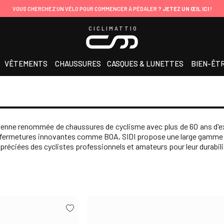
VOUS CHERCHEZ UN VÉLO POUR COMMENCER À PÉDALER ?
JETEZ UN ŒIL ICI !
CICLIMATTIO
VÊTEMENTS
CHAUSSURES
CASQUES & LUNETTES
BIEN-ÊT
lienne renommée de chaussures de cyclisme avec plus de 60 ans d'e
 fermetures innovantes comme BOA, SIDI propose une large gamme de 
réciées des cyclistes professionnels et amateurs pour leur durabilit