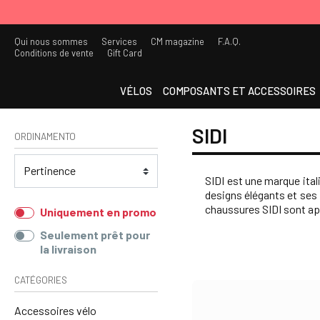
Qui nous sommes
Services
CM magazine
F.A.Q.
Conditions de vente
Gift Card
VÉLOS
COMPOSANTS ET ACCESSOIRES
SIDI
ORDINAMENTO
SIDI est une marque ita
designs élégants et ses
chaussures SIDI sont app
Uniquement en promo
Seulement prêt pour
la livraison
CATÉGORIES
Accessoires vélo