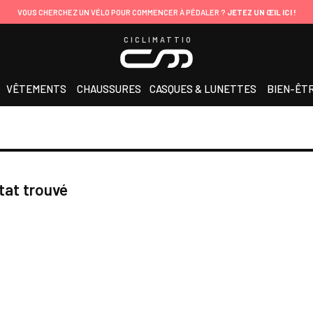
VOUS CHERCHEZ UN VÉLO POUR COMMENCER À PÉDALER ?
JETEZ UN ŒIL ICI !
CICLIMATTIO
VÊTEMENTS
CHAUSSURES
CASQUES & LUNETTES
BIEN-ÊT
tat trouvé