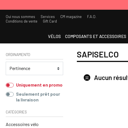
Qui nous sommes
Services
CM magazine
F.A.Q.
Conditions de vente
Gift Card
VÉLOS
COMPOSANTS ET ACCESSOIRES
SAPISELCO
ORDINAMENTO
Aucun résul
Uniquement en promo
Seulement prêt pour
la livraison
CATÉGORIES
Accessoires vélo