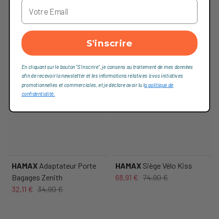
S'inscrire
En cliquant sur le bouton "S'inscrire", je consens au traitement de mes données
afin de recevoir la newsletter et les informations relatives à vos initiatives
promotionnelles et commerciales, et je déclare avoir lu l
a politique de
confidentialité,
HAMAX
Adaptateur Porte
HAMAX
Siège Vélo Kiss
Bagages Zenith
68,91 €
74,90 €
32,11 €
34,90 €