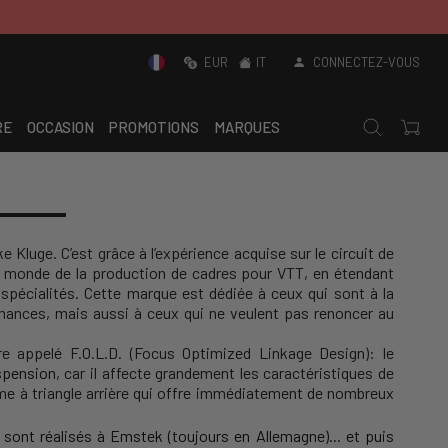
EUR
IT
CONNECTEZ-VOUS
RE
OCCASION
PROMOTIONS
MARQUES
uge. C’est grâce à l’expérience acquise sur le circuit de
e monde de la production de cadres pour VTT, en étendant
 spécialités. Cette marque est dédiée à ceux qui sont à la
rmances, mais aussi à ceux qui ne veulent pas renoncer au
re appelé F.O.L.D. (Focus Optimized Linkage Design): le
uspension
, car il affecte grandement les caractéristiques de
me à triangle arrière qui offre immédiatement de nombreux
sont réalisés à Emstek (toujours en Allemagne)... et puis