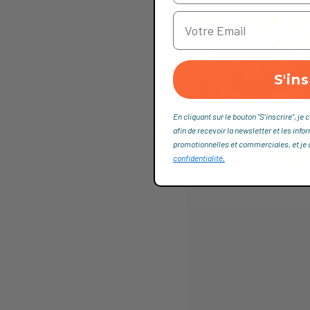
S'ins
En cliquant sur le bouton "S'inscrire", 
afin de recevoir la newsletter et les info
promotionnelles et commerciales, et je dé
confidentialité,