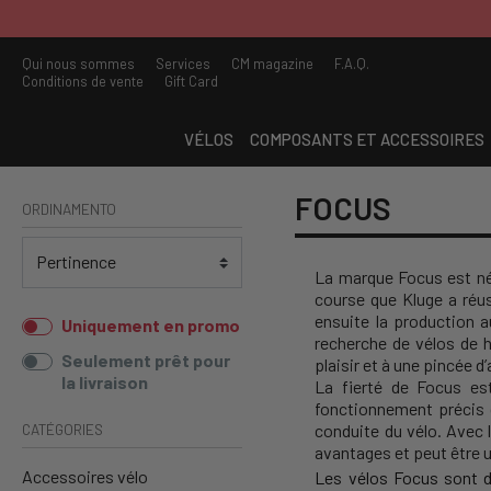
Qui nous sommes
Services
CM magazine
F.A.Q.
Conditions de vente
Gift Card
VÉLOS
COMPOSANTS ET ACCESSOIRES
FOCUS
ORDINAMENTO
La marque Focus est née
course que Kluge a réu
ensuite la production a
Uniquement en promo
recherche de vélos de 
Seulement prêt pour
plaisir et à une pincée d
la livraison
La fierté de Focus est
fonctionnement précis d
CATÉGORIES
conduite du vélo. Avec 
avantages et peut être u
Accessoires vélo
Les vélos Focus sont dé