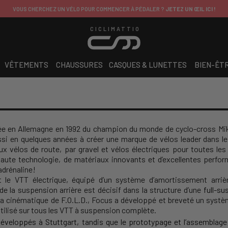
VOUS CHERCHEZ UN VÉLO POUR COMMENCER À PÉDALER ?
JETEZ UN ŒIL ICI !
CICLIMATTIO
VÊTEMENTS
CHAUSSURES
CASQUES & LUNETTES
BIEN-ÊT
 en Allemagne en 1992 du champion du monde de cyclo-cross Mike Kl
ssi en quelques années à créer une marque de vélos leader dans l
ux vélos de route, par gravel et vélos électriques pour toutes les
haute technologie, de matériaux innovants et d’excellentes perfo
’adrénaline!
 le VTT électrique, équipé d’un système d’amortissement arriè
e la suspension arrière est décisif dans la structure d’une
full-s
la cinématique de F.O.L.D., Focus a développé et breveté un systè
tilisé sur tous les VTT à suspension complète.
veloppés à Stuttgart, tandis que le prototypage et l’assemblage 