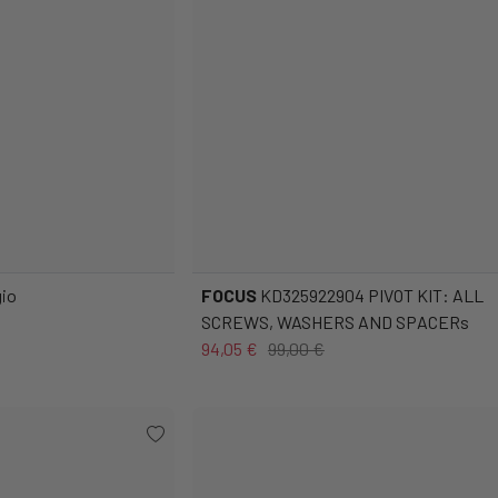
gio
FOCUS
KD325922904 PIVOT KIT: ALL
SCREWS, WASHERS AND SPACERs
94,05 €
99,00 €